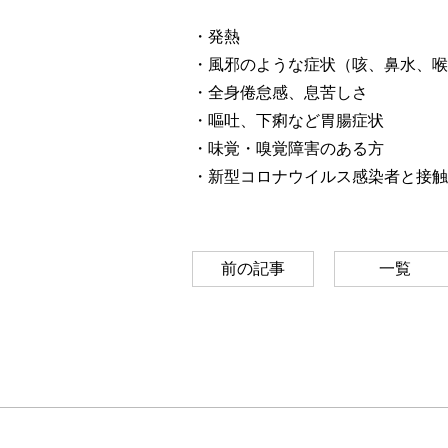
・発熱
・風邪のような症状（咳、鼻水、喉
・全身倦怠感、息苦しさ
・嘔吐、下痢など胃腸症状
・味覚・嗅覚障害のある方
・新型コロナウイルス感染者と接触
前の記事
一覧